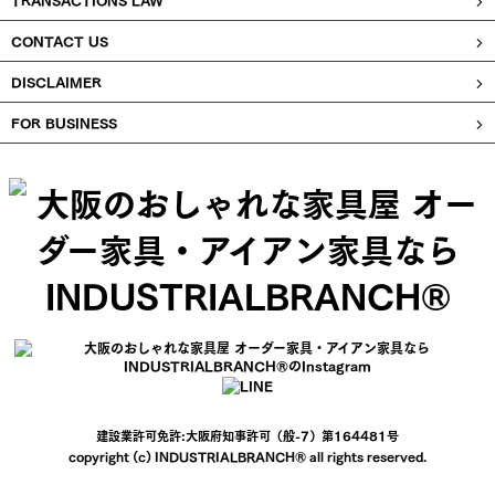
CONTACT US
DISCLAIMER
FOR BUSINESS
建設業許可免許:大阪府知事許可（般-7）第164481号
copyright (c) INDUSTRIALBRANCH® all rights reserved.