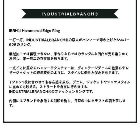
IBRH® Hammered Edge Ring
一打一打、INDUSTRIALBRANCH®の職人がハンマーで叩き上げたシルバー
925のリング。
機械加工では再現できない、手作りならではのランダムな凹凸が光を柔らかく
反射し、唯一無二の存在感を放ちます。
一点ごとに異なるハンマーテクスチャーは、ヴィンテージデニムの色落ちやレ
ザージャケットの経年変化のように、スタイルに個性と深みを与えます。
Tシャツ1枚に合わせても存在感を放ち、デニム、ジャケットやシャツスタイル
に重ねても映える。ストリートを自在に行き来する、
INDUSTRIALBRANCH®のファッションリングです。
内側にはブランドを象徴する刻印を施し、日常の中にクラフトの魂を宿しま
す。