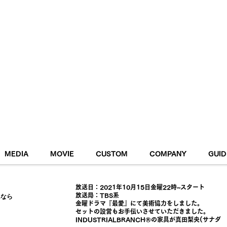
RK DESKS
CHAIRS
TV STANDS
CUPBOA
MEDIA
MOVIE
CUSTOM
COMPANY
GUID
Y
PAYMENT
放送日：2021年10月15日金曜22時~スタート
放送局：TBS系
金曜ドラマ『最愛』にて美術協力をしました。
セットの設営もお手伝いさせていただきました。
MEMBER
INDUSTRIALBRANCH®の家具が真田梨央(サナ