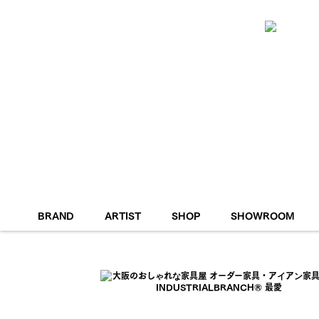
SOFAS
LOW TABLES
DINING TABLES
WO
TOP
メディア - 最愛
金曜ドラマ『最愛』/TBSテレビ
BRAND
ARTIST
SHOP
SHOWROOM
GUIDE
DELIVER
MAINTENANCE
SAMPLE