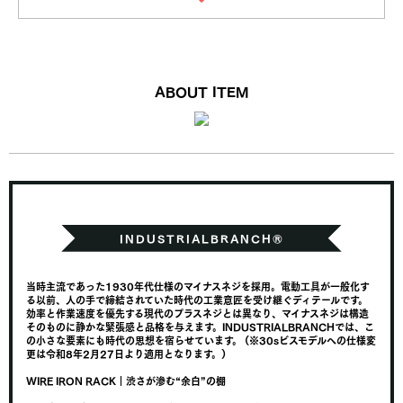
ABOUT ITEM
当時主流であった1930年代仕様のマイナスネジを採用。電動工具が一般化す
る以前、人の手で締結されていた時代の工業意匠を受け継ぐディテールです。
効率と作業速度を優先する現代のプラスネジとは異なり、マイナスネジは構造
そのものに静かな緊張感と品格を与えます。INDUSTRIALBRANCHでは、こ
の小さな要素にも時代の思想を宿らせています。 (※30sビスモデルへの仕様変
更は令和8年2月27日より適用となります。)
WIRE IRON RACK｜渋さが滲む“余白”の棚