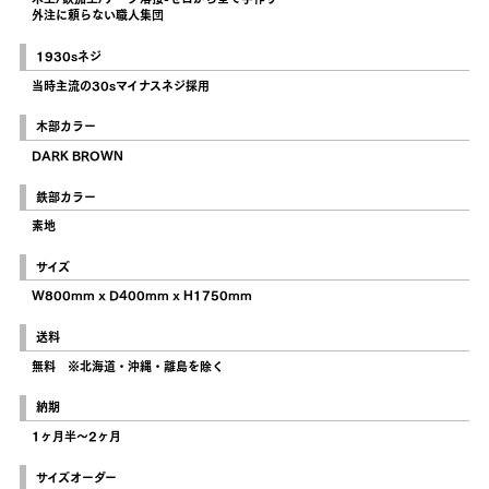
外注に頼らない職人集団
1930sネジ
当時主流の30sマイナスネジ採用
木部カラー
DARK BROWN
鉄部カラー
素地
サイズ
W800mm x D400mm x H1750mm
送料
無料 ※北海道・沖縄・離島を除く
納期
1ヶ月半〜2ヶ月
サイズオーダー