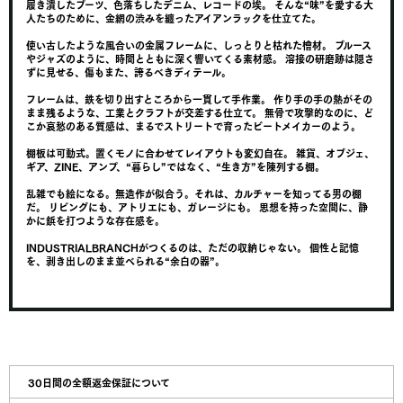
履き潰したブーツ、色落ちしたデニム、レコードの埃。 そんな“味”を愛する大
人たちのために、金網の渋みを纏ったアイアンラックを仕立てた。
使い古したような風合いの金属フレームに、しっとりと枯れた檜材。 ブルース
やジャズのように、時間とともに深く響いてくる素材感。 溶接の研磨跡は隠さ
ずに見せる、傷もまた、誇るべきディテール。
フレームは、鉄を切り出すところから一貫して手作業。 作り手の手の熱がその
まま残るような、工業とクラフトが交差する仕立て。 無骨で攻撃的なのに、ど
こか哀愁のある質感は、まるでストリートで育ったビートメイカーのよう。
棚板は可動式。置くモノに合わせてレイアウトも変幻自在。 雑貨、オブジェ、
ギア、ZINE、アンプ、“暮らし”ではなく、“生き方”を陳列する棚。
乱雑でも絵になる。無造作が似合う。それは、カルチャーを知ってる男の棚
だ。 リビングにも、アトリエにも、ガレージにも。 思想を持った空間に、静
かに鋲を打つような存在感を。
INDUSTRIALBRANCHがつくるのは、ただの収納じゃない。 個性と記憶
を、剥き出しのまま並べられる“余白の器”。
30日間の全額返金保証について