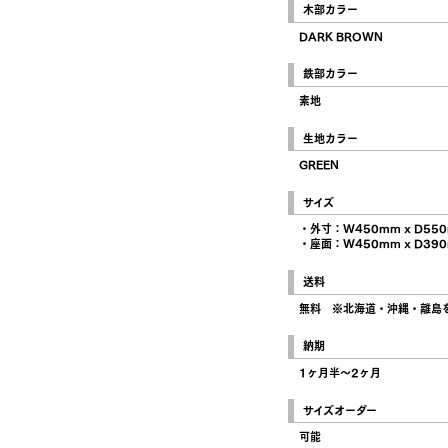
木部カラー
DARK BROWN
鉄部カラー
素地
生地カラー
GREEN
サイズ
・外寸：W450mm x D550
・座面：W450mm x D390
送料
無料 ※北海道・沖縄・離島
納期
1ヶ月半〜2ヶ月
サイズオーダー
可能