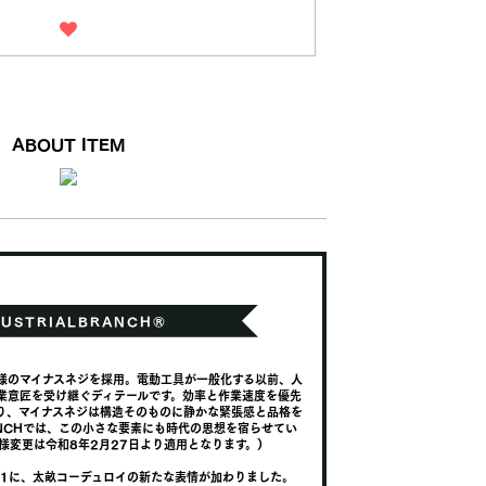
ABOUT ITEM
仕様のマイナスネジを採用。電動工具が一般化する以前、人
業意匠を受け継ぐディテールです。効率と作業速度を優先
り、マイナスネジは構造そのものに静かな緊張感と品格を
BRANCHでは、この小さな要素にも時代の思想を宿らせてい
仕様変更は令和8年2月27日より適用となります。)
-001に、太畝コーデュロイの新たな表情が加わりました。