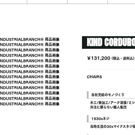
KIND CORDURO
￥131,200
(税込・送料込)
CHAIRS
自社完結のモノづくり
木工/鉄加工/アーク溶接/ミシ
外注に頼らない職人集団
1930sネジ
当時主流の30sマイナスネジ