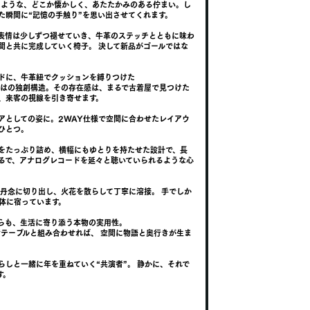
たような、どこか懐かしく、あたたかみのある佇まい。し
た瞬間に“記憶の手触り”を思い出させてくれます。
表情は少しずつ褪せていき、牛革のステッチとともに味わ
間と共に完成していく椅子。 決して新品がゴールではな
ドに、牛革紐でクッションを縛りつけた
Hならではの独創構造。その存在感は、まるで古着屋で見つけた
、来客の視線を引き寄せます。
アとしての姿に。2WAY仕様で空間に合わせたレイアウ
ひとつ。
をたっぷり詰め、横幅にもゆとりを持たせた設計で、長
るで、アナログレコードを延々と聴いていられるような心
 丹念に切り出し、火花を散らして丁寧に溶接。 手でしか
全体に宿っています。
らも、生活に寄り添う本物の実用性。
の無垢テーブルと組み合わせれば、 空間に物語と奥行きが生ま
らしと一緒に年を重ねていく“共演者”。 静かに、それで
す。