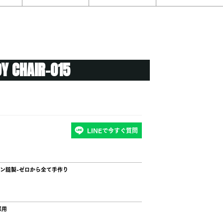
Y CHAIR-015
LINEで今すぐ質問
ン縫製-ゼロから全て手作り
採用