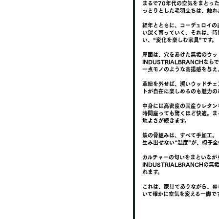
まるで70年代の空気をまとっ
っとりとした毛羽立ちは、触れ
経年とともに、コーデュロイの
い深く育っていく、それは、時
い、“変化を楽しむ家具”です。
座面は、穴をあけた無垢のウッ
INDUSTRIALBRANC
一点モノのような高揚感を与え
革紐を外せば、潔いウッドチェ
トが自在に楽しめるのも魅力の
中身には高密度の国産ウレタン
時間座っても驚くほど快適。ま
地よさが続きます。
鉄の骨組みは、すべて手加工。
生み出せない“温度”が、椅子
カルチャーの匂いをまといなが
INDUSTRIALBRANCH
れます。
これは、家具でありながら、暮
いて確かに空気を変える一脚で